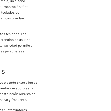
tecla, un diseño
alimentación táctil
s teclados de
cánicas brindan
tos teclados. Los
ferencias de usuario
sta variedad permite a
des personales y
as
Destacado entre ellos es
mentación audible y la
construcción robusta de
nsivo y frecuente.
s e interruptores