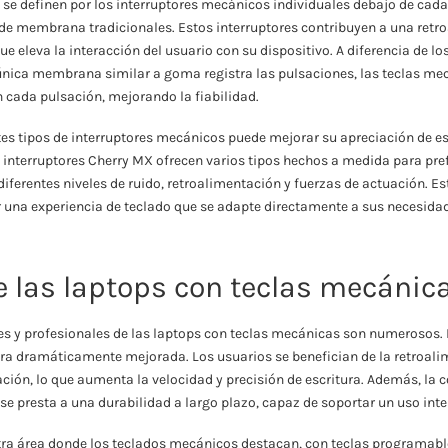
se definen por los interruptores mecánicos individuales debajo de cada 
s de membrana tradicionales. Estos interruptores contribuyen a una retro
ue eleva la interacción del usuario con su dispositivo. A diferencia de lo
ica membrana similar a goma registra las pulsaciones, las teclas me
n cada pulsación, mejorando la fiabilidad.
es tipos de interruptores mecánicos puede mejorar su apreciación de es
nterruptores Cherry MX ofrecen varios tipos hechos a medida para pre
iferentes niveles de ruido, retroalimentación y fuerzas de actuación. E
r una experiencia de teclado que se adapte directamente a sus necesida
e las laptops con teclas mecánic
es y profesionales de las laptops con teclas mecánicas son numerosos. 
tura dramáticamente mejorada. Los usuarios se benefician de la retroali
ción, lo que aumenta la velocidad y precisión de escritura. Además, la 
e presta a una durabilidad a largo plazo, capaz de soportar un uso inte
tra área donde los teclados mecánicos destacan, con teclas programable