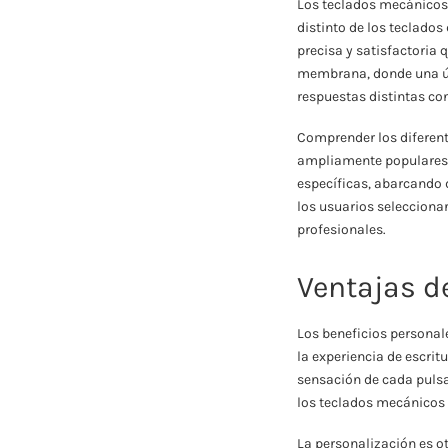
Los teclados mecánicos 
distinto de los teclado
precisa y satisfactoria q
membrana, donde una ún
respuestas distintas co
Comprender los diferent
ampliamente populares i
específicas, abarcando d
los usuarios selecciona
profesionales.
Ventajas d
Los beneficios personal
la experiencia de escri
sensación de cada pulsa
los teclados mecánicos s
La personalización es o