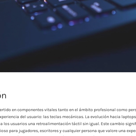
ón
ertido en componentes vitales tanto en el ámbito profesional como per
xperiencia del usuario: las teclas mecánicas. La evolución hacia laptop
los usuarios una retroalimentación táctil sin igual. Este cambio signif
oso para jugadores, escritores y cualquier persona que valore una exper