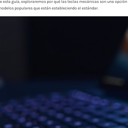
de esta guía, exploraremos por qué las teclas mecánicas son una opción 
 modelos populares que están estableciendo el estándar.