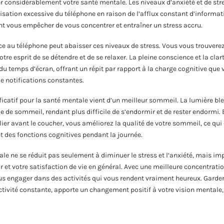
r considérablement votre santé mentale. Les niveaux d’anxiété et de str
sation excessive du téléphone en raison de l’afflux constant d’informati
nt vous empêcher de vous concentrer et entraîner un stress accru.
e au téléphone peut abaisser ces niveaux de stress. Vous vous trouvere
otre esprit de se détendre et de se relaxer. La pleine conscience et la cla
du temps d’écran, offrant un répit par rapport à la charge cognitive que 
e notifications constantes.
icatif pour la santé mentale vient d’un meilleur sommeil. La lumière bl
e de sommeil, rendant plus difficile de s’endormir et de rester endormi. E
lier avant le coucher, vous améliorez la qualité de votre sommeil, ce qui
t des fonctions cognitives pendant la journée.
le ne se réduit pas seulement à diminuer le stress et l’anxiété, mais i
r et votre satisfaction de vie en général. Avec une meilleure concentrati
 engager dans des activités qui vous rendent vraiment heureux. Garder u
ctivité constante, apporte un changement positif à votre vision mentale,