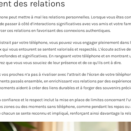
nt des relations
one peut mettre à mal les relations personnelles. Lorsque vous êtes co
e passer à côté d’interactions significatives avec vos amis et votre famil
rcer ces relations en favorisant des connexions authentiques.
istrait par votre téléphone, vous pouvez vous engager pleinement dans 
x qui vous entourent se sentent valorisés et respectés. L’écoute active d
profondes et significatives. En rangeant votre téléphone et en montrant u
ez que vous vous souciez de leur présence et de ce qu’ils ont à dire.
 vos proches n’a pas à rivaliser avec l’attrait de l’écran de votre téléph
nts passés ensemble, en enrichissant vos relations par des expérience
moments aident à créer des liens durables et à forger des souvenirs préci
 confiance et le respect inclut la mise en place de limites concernant l’u
des zones ou des moments sans téléphone, comme pendant les repas ou a
 chacun se sente reconnu et impliqué, renforçant ainsi davantage la rela