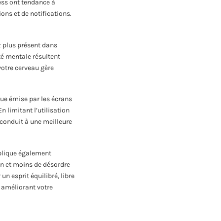
ess ont tendance à
ons et de notifications.
z plus présent dans
rté mentale résultent
votre cerveau gère
eue émise par les écrans
n limitant l’utilisation
 conduit à une meilleure
mplique également
on et moins de désordre
n esprit équilibré, libre
 améliorant votre