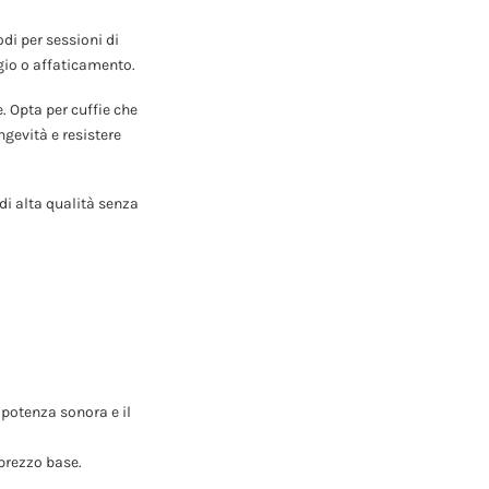
di per sessioni di
gio o affaticamento.
. Opta per cuffie che
ngevità e resistere
di alta qualità senza
 potenza sonora e il
 prezzo base.