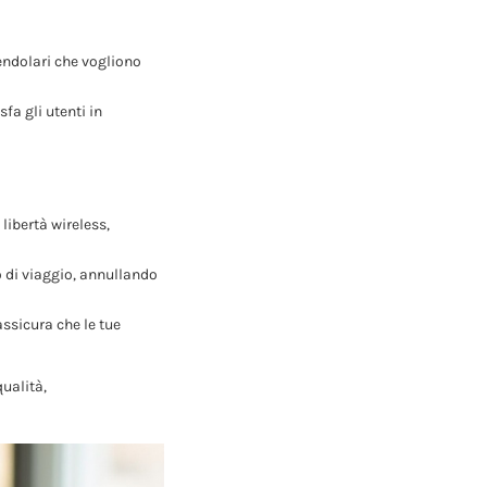
pendolari che vogliono
a gli utenti in
libertà wireless,
o di viaggio, annullando
ssicura che le tue
ualità,