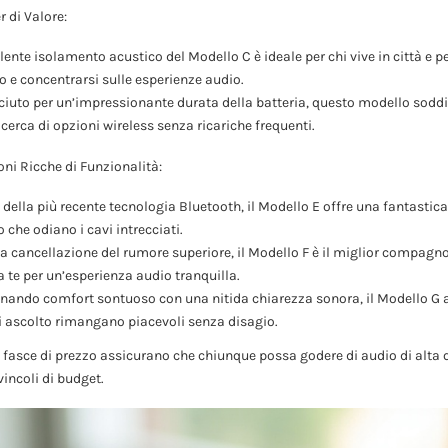
r di Valore:
lente isolamento acustico del Modello C è ideale per chi vive in città e 
o e concentrarsi sulle esperienze audio.
iuto per un’impressionante durata della batteria, questo modello soddisf
cerca di opzioni wireless senza ricariche frequenti.
oni Ricche di Funzionalità:
della più recente tecnologia Bluetooth, il Modello E offre una fantastica 
o che odiano i cavi intrecciati.
a cancellazione del rumore superiore, il Modello F è il miglior compagn
 te per un’esperienza audio tranquilla.
ando comfort sontuoso con una nitida chiarezza sonora, il Modello G a
i ascolto rimangano piacevoli senza disagio.
e fasce di prezzo assicurano che chiunque possa godere di audio di alta q
incoli di budget.