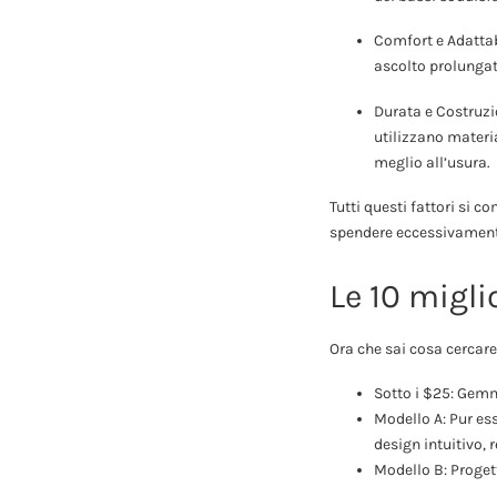
Comfort e Adattabi
ascolto prolungat
Durata e Costruzi
utilizzano materia
meglio all’usura.
Tutti questi fattori si 
spendere eccessivament
Le 10 migli
Ora che sai cosa cercare
Sotto i $25: Gem
Modello A: Pur es
design intuitivo,
Modello B: Progett