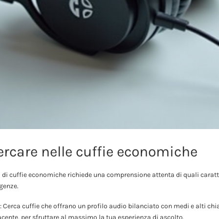
ercare nelle cuffie economiche
to di cuffie economiche richiede una comprensione attenta di quali caratt
igenze.
 Cerca cuffie che offrano un profilo audio bilanciato con medi e alti chia
acente, per sfruttare al massimo la tua esperienza di ascolto.